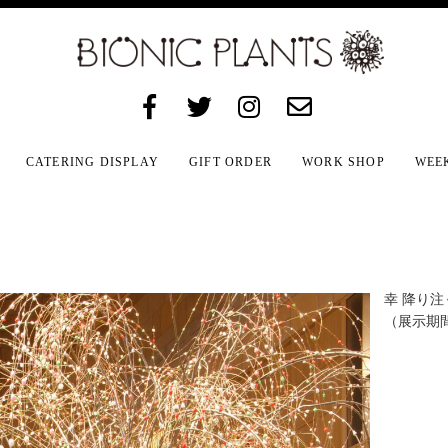
CATERING DISPLAY
GIFT ORDER
WORK SHOP
WEE
幸 降り注
（展示期間2